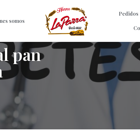
Pedidos
nes somos
Co
al pan
a