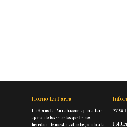
Horno La Parra
Infor
Aviso 
En Horno La Parra hacemos pan a diario
aplicando los secretos que hemos
Polític
heredado de nuestros abuelos, unido a la