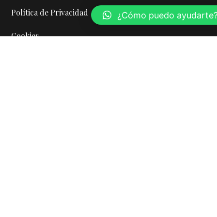
Política de Privacidad
¿Cómo puedo ayudarte
Cookies
Política de Calidad
Contacto
Dirección : C/ Jacinto, 51. Polígono Navisur. Valencina
de la Concepción (Sevilla).
Teléfono: 955 99 81 44
Email: contacto@hornolaparra.com
Sellos