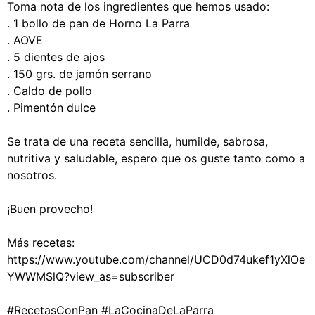
Toma nota de los ingredientes que hemos usado:⁣
. 1 bollo de pan de Horno La Parra⁣
. AOVE⁣
. 5 dientes de ajos⁣
. 150 grs. de jamón serrano⁣
. Caldo de pollo⁣
. Pimentón dulce⁣
Se trata de una receta sencilla, humilde, sabrosa,
nutritiva y saludable, espero que os guste tanto como a
nosotros.⁣
¡Buen provecho!⁣
Más recetas:
⁣https://www.youtube.com/channel/UCD0d74ukef1yXlOe
YWWMSlQ?view_as=subscriber
#RecetasConPan #LaCocinaDeLaParra